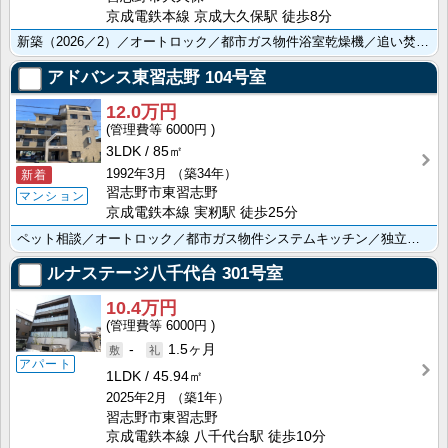
京成電鉄本線 京成大久保駅 徒歩8分
新築（2026／2）／オートロック／都市ガス物件浴室乾燥機／追い焚き機能／温水洗浄便座／防犯カメラ／･･･
アドバンス東習志野
104号室
12.0万円
6000円
3LDK
85㎡
1992年3月
（築34年）
新着
習志野市東習志野
マンション
京成電鉄本線 実籾駅 徒歩25分
ペット相談／オートロック／都市ガス物件システムキッチン／独立洗面台／照明あり／温水洗浄便座
ルナステージ八千代台
301号室
10.4万円
6000円
-
1.5ヶ月
アパート
1LDK
45.94㎡
2025年2月
（築1年）
習志野市東習志野
京成電鉄本線 八千代台駅 徒歩10分