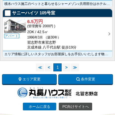
積水ハウス施工のペットと暮らせるシャーメゾン♪共用部分はホテルライク仕様・エレベーター付き！無料Ｗｉ･･･
サニーハイツ
105号室
6.5万円
2000円
2DK
42.5㎡
アパート
1996年3月
（築30年）
習志野市東習志野
京成本線 八千代台駅 徒歩19分
エリア情報に詳しいスタッフがお部屋探しをお手伝いいたします物件の詳細はお気軽にお問い合わせ下さい
≪
<
1
>
≫
エリア変更
条件変更
ホームに戻る
PC向けサイトへ