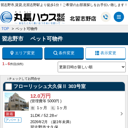
習志野市,賃貸,北習志野駅より徒歩1分！ご希望のお部屋探しをお手伝い致します！
メ
TOP
ペット可物件
習志野市 ペット可物件
エリア変更
条件変更
表示変更
1
6
～
件目
(6件)
↓チェックしてお問合せ
フローリッシュ大久保Ⅱ
303号室
12.0万円
5000円
1ヶ月
1ヶ月
新着
1LDK
52.28㎡
アパート
2026年2月
（築1年未満）
習志野市大久保