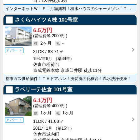
目 バス停徒歩3分
インターネットＷｉＦｉ月額無料！積水ハウスのシャーメゾン！ＴＶドアホン！バス・トイレ別！温水洗浄暖房･･･
さくらハイツＡ棟
101号室
6.5万円
2000円
2ヶ月
-
アパート
3LDK
63.71㎡
1987年8月
（築39年）
佐倉市稲荷台
京成電鉄本線 京成臼井駅 徒歩11分
都市ガス供給物件！ＴＶドアホン！洗髪洗面化粧台！温水洗浄便座！
ラベリーテ佐倉
101号室
6.1万円
4000円
1ヶ月
1ヶ月
アパート
1LDK
41.08㎡
2011年1月
（築15年）
佐倉市城内町