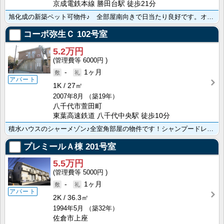
京成電鉄本線 勝田台駅 徒歩21分
旭化成の新築ペット可物件♪ 全部屋南向きで日当たり良好です。オートロック・ＴＶインターホン・防犯カメ･･･
コーポ弥生Ｃ
102号室
5.2万円
6000円
-
1ヶ月
アパート
1K
27㎡
2007年8月
（築19年）
八千代市萱田町
東葉高速鉄道 八千代中央駅 徒歩10分
積水ハウスのシャーメゾン♪全室角部屋の物件です！シャンプードレッサー・ＴＶドアホン・エアコン・室内物･･･
プレミールＡ棟
201号室
5.5万円
5000円
-
1ヶ月
アパート
2K
36.3㎡
1994年5月
（築32年）
佐倉市上座