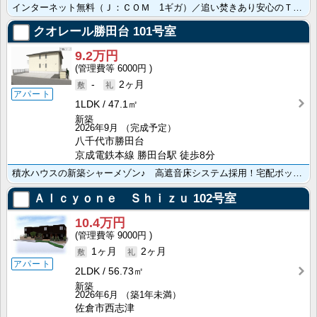
インターネット無料（Ｊ：ＣＯＭ 1ギガ）／追い焚きあり安心のＴＶドアホン／2口ガスキッチン／バストイ･･･
クオレール勝田台
101号室
9.2万円
6000円
-
2ヶ月
アパート
1LDK
47.1㎡
新築
2026年9月
（完成予定）
八千代市勝田台
京成電鉄本線 勝田台駅 徒歩8分
積水ハウスの新築シャーメゾン♪ 高遮音床システム採用！宅配ボックス・ＴＶインターホン・追い焚き機能・･･･
Ａｌｃｙｏｎｅ Ｓｈｉｚｕ
102号室
10.4万円
9000円
1ヶ月
2ヶ月
アパート
2LDK
56.73㎡
新築
2026年6月
（築1年未満）
佐倉市西志津