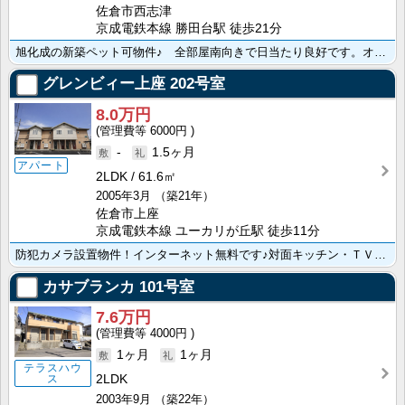
佐倉市西志津
京成電鉄本線 勝田台駅 徒歩21分
旭化成の新築ペット可物件♪ 全部屋南向きで日当たり良好です。オートロック・ＴＶインターホン・防犯カメ･･･
グレンビィー上座
202号室
8.0万円
6000円
-
1.5ヶ月
アパート
2LDK
61.6㎡
2005年3月
（築21年）
佐倉市上座
京成電鉄本線 ユーカリが丘駅 徒歩11分
防犯カメラ設置物件！インターネット無料です♪対面キッチン・ＴＶドアホン・シャンプードレッサー・室内洗･･･
カサブランカ
101号室
7.6万円
4000円
1ヶ月
1ヶ月
テラスハウ
2LDK
ス
2003年9月
（築22年）