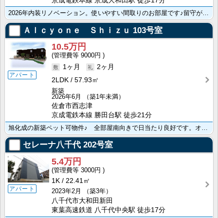
京成電鉄本線 京成大和田駅 徒歩17分
2026年内装リノベーション。使いやすい間取りのお部屋です♪留守が多くても安心な宅配ボックス完備！イ･･･
Ａｌｃｙｏｎｅ Ｓｈｉｚｕ
103号室
10.5万円
9000円
1ヶ月
2ヶ月
アパート
2LDK
57.93㎡
新築
2026年6月
（築1年未満）
佐倉市西志津
京成電鉄本線 勝田台駅 徒歩21分
旭化成の新築ペット可物件♪ 全部屋南向きで日当たり良好です。オートロック・ＴＶインターホン・防犯カメ･･･
セレーナ八千代
202号室
5.4万円
3000円
1K
22.41㎡
アパート
2023年2月
（築3年）
八千代市大和田新田
東葉高速鉄道 八千代中央駅 徒歩17分