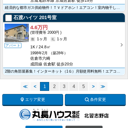
京成電鉄本線 京成佐倉駅 徒歩15分
経済的な都市ガス供給物件！ＴＶドアホン！エアコン！室内物干し！洗髪洗面化粧台！ＣＡＴＶ！2口コンログ･･･
石渡ハイツ
201号室
4.6万円
2000円
1ヶ月
1ヶ月
アパート
1K
24.8㎡
1998年2月
（築28年）
佐倉市六崎
成田線 佐倉駅 徒歩20分
2階の角部屋募集！インターネット（1Ｇ）月額使用料無料！エアコン！バス・トイレ別！クローゼット！室内･･･
≪
<
1
2
3
4
5
>
≫
エリア変更
条件変更