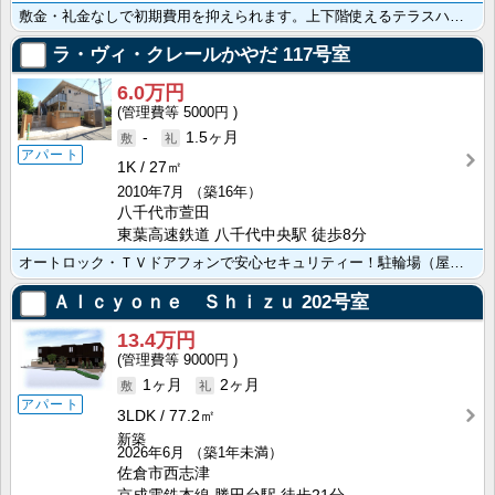
敷金・礼金なしで初期費用を抑えられます。上下階使えるテラスハウス！ペット飼育可能（相談）ファミリーに･･･
ラ・ヴィ・クレールかやだ
117号室
6.0万円
5000円
-
1.5ヶ月
アパート
1K
27㎡
2010年7月
（築16年）
八千代市萱田
東葉高速鉄道 八千代中央駅 徒歩8分
オートロック・ＴＶドアフォンで安心セキュリティー！駐輪場（屋根付き）・防音サッシ・防犯ガラス・エアコ･･･
Ａｌｃｙｏｎｅ Ｓｈｉｚｕ
202号室
13.4万円
9000円
1ヶ月
2ヶ月
アパート
3LDK
77.2㎡
新築
2026年6月
（築1年未満）
佐倉市西志津