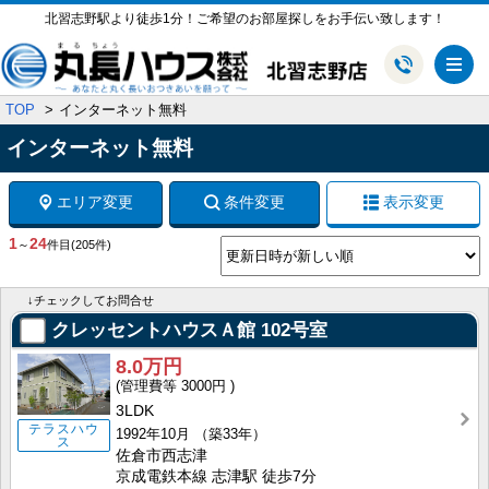
北習志野駅より徒歩1分！ご希望のお部屋探しをお手伝い致します！
メ
TOP
インターネット無料
インターネット無料
エリア変更
条件変更
表示変更
1
24
～
件目
(205件)
↓チェックしてお問合せ
クレッセントハウスＡ館
102号室
8.0万円
3000円
3LDK
テラスハウ
1992年10月
（築33年）
ス
佐倉市西志津
京成電鉄本線 志津駅 徒歩7分