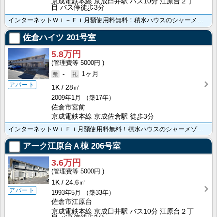
京成電鉄本線 京成臼井駅 バス10分 江原台２丁
目 バス停徒歩3分
インターネットＷｉ－Ｆｉ月額使用料無料！積水ハウスのシャーメゾン！ＴＶドアホン！バス・トイレ別！ＣＡ･･･
佐倉ハイツ
201号室
5.8万円
5000円
-
1ヶ月
アパート
1K
28㎡
2009年1月
（築17年）
佐倉市宮前
京成電鉄本線 京成佐倉駅 徒歩3分
インターネットＷｉＦｉ月額使用料無料！積水ハウスのシャーメゾン！電動シャッター！ビルトインコンロ！温･･･
アーク江原台Ａ棟
206号室
3.6万円
5000円
1K
24.6㎡
アパート
1993年5月
（築33年）
佐倉市江原台
京成電鉄本線 京成臼井駅 バス10分 江原台２丁