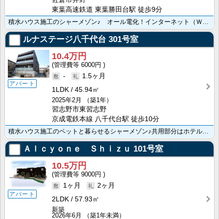
東葉高速鉄道 東葉勝田台駅 徒歩9分
積水ハウス施工のシャーメゾン♪ オール電化！インターネット（Ｗｉｆｉ）無料／ＴＶドアホン・システムキ･･･
ルナステージ八千代台
301号室
10.4万円
6000円
-
1.5ヶ月
アパート
1LDK
45.94㎡
2025年2月
（築1年）
習志野市東習志野
京成電鉄本線 八千代台駅 徒歩10分
積水ハウス施工のペットと暮らせるシャーメゾン♪共用部分はホテルライク仕様・エレベーター付き！無料Ｗｉ･･･
Ａｌｃｙｏｎｅ Ｓｈｉｚｕ
101号室
10.5万円
9000円
1ヶ月
2ヶ月
アパート
2LDK
57.93㎡
新築
2026年6月
（築1年未満）