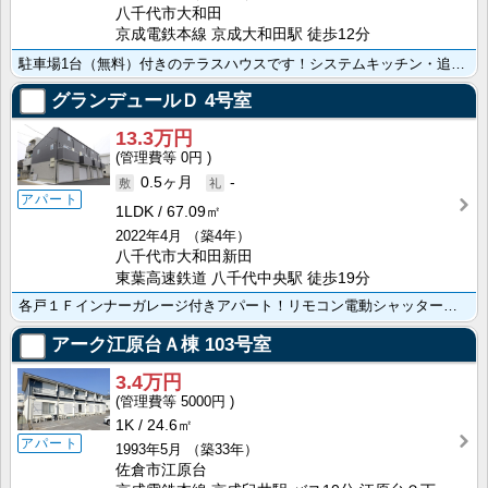
八千代市大和田
京成電鉄本線 京成大和田駅 徒歩12分
駐車場1台（無料）付きのテラスハウスです！システムキッチン・追い焚きシャンプードレッサー・室内洗濯機･･･
グランデュールＤ
4号室
13.3万円
0円
0.5ヶ月
-
アパート
1LDK
67.09㎡
2022年4月
（築4年）
八千代市大和田新田
東葉高速鉄道 八千代中央駅 徒歩19分
各戸１Ｆインナーガレージ付きアパート！リモコン電動シャッター・電気自動車専用充電設備完備／インターネ･･･
アーク江原台Ａ棟
103号室
3.4万円
5000円
1K
24.6㎡
アパート
1993年5月
（築33年）
佐倉市江原台