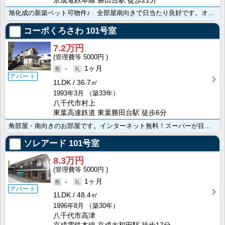
京成電鉄本線 勝田台駅 徒歩21分
旭化成の新築ペット可物件♪ 全部屋南向きで日当たり良好です。オートロック・ＴＶインターホン・防犯カメ･･･
コーポくろさわ
101号室
7.2万円
5000円
-
1ヶ月
アパート
1LDK
36.7㎡
1993年3月
（築33年）
八千代市村上
東葉高速鉄道 東葉勝田台駅 徒歩6分
角部屋・南向きのお部屋です。インターネット無料！スーパーが目の前！／駐輪場（屋根付き）・ＣＡＴＶ・バ･･･
ソレアード
101号室
8.3万円
5000円
-
1ヶ月
アパート
1LDK
48.4㎡
1996年8月
（築30年）
八千代市高津