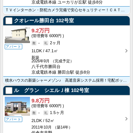
京成電鉄本線 ユーカリが丘駅 徒歩8分
ＴＶインターホン・防犯カメラ完備で安心セキュリティー！ＣＡＴＶ・バストイレ別・室内物干し・独立洗面台･･･
クオレール勝田台
102号室
9.2万円
6000円
-
2ヶ月
アパート
1LDK
47.1㎡
新築
2026年9月
（完成予定）
八千代市勝田台
京成電鉄本線 勝田台駅 徒歩8分
積水ハウスの新築シャーメゾン♪ 高遮音床システム採用！宅配ボックス・ＴＶインターホン・追い焚き機能・･･･
ル グラン シエルＪ棟
102号室
9.8万円
6000円
-
1.5ヶ月
アパート
2LDK
52㎡
2011年10月
（築14年）
佐倉市井野