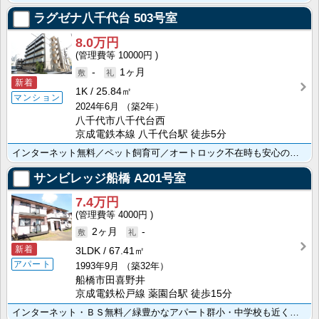
ラグゼナ八千代台
503号室
8.0万円
10000円
-
1ヶ月
新着
1K
25.84㎡
マンション
2024年6月
（築2年）
八千代市八千代台西
京成電鉄本線 八千代台駅 徒歩5分
インターネット無料／ペット飼育可／オートロック不在時も安心の宅配ボックス設置／ＴＶモニターホンで来訪･･･
サンビレッジ船橋
A201号室
7.4万円
4000円
2ヶ月
-
新着
3LDK
67.41㎡
アパート
1993年9月
（築32年）
船橋市田喜野井
京成電鉄松戸線 薬園台駅 徒歩15分
インターネット・ＢＳ無料／緑豊かなアパート群小・中学校も近く安心／住宅環境も良好