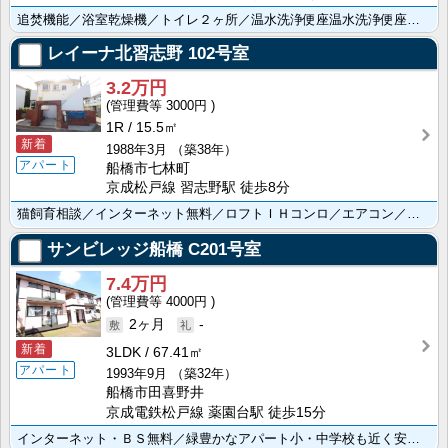
追焚機能／浴室乾燥機／トイレ２ヶ所／温水洗浄便座温水洗浄便座／洗面所独立／シューズボックス／室内洗濯･･･
レイーナ北習志野
102号室
3.2万円
3000円
1R
15.5㎡
新着
1988年3月
（築38年）
アパート
船橋市七林町
京成松戸線 習志野駅 徒歩8分
猫飼育相談／インターネット無料／ロフトＩＨコンロ／エアコン／バルコニー
サンビレッジ船橋
C201号室
7.4万円
4000円
2ヶ月
-
新着
3LDK
67.41㎡
アパート
1993年9月
（築32年）
船橋市田喜野井
京成電鉄松戸線 薬園台駅 徒歩15分
インターネット・ＢＳ無料／緑豊かなアパート小・中学校も近く安心／住宅環境も良好