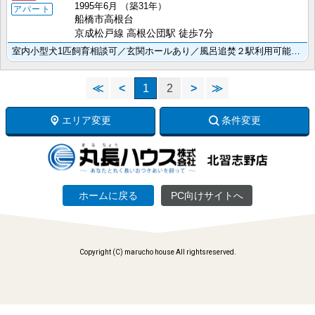
1995年6月
（築31年）
アパート
船橋市高根台
京成松戸線 高根公団駅 徒歩7分
室内小型犬1匹飼育相談可／玄関ホールあり／風呂追焚２駅利用可能／敷地内駐車場あり／独立洗面台あり
≪
<
1
2
>
≫
エリア変更
条件変更
ホームに戻る
PC向けサイトへ
Copyright (C) marucho house All rightsreserved.