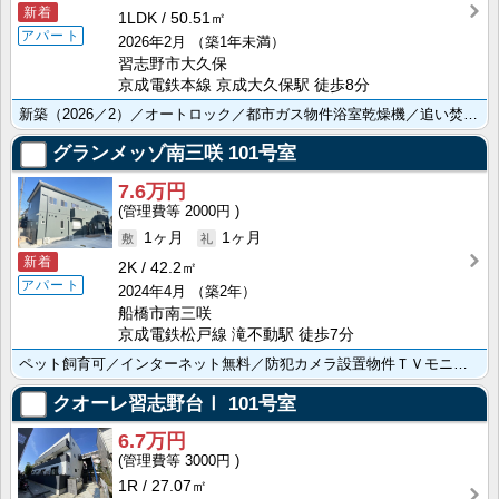
新着
1LDK
50.51㎡
アパート
2026年2月
（築1年未満）
習志野市大久保
京成電鉄本線 京成大久保駅 徒歩8分
新築（2026／2）／オートロック／都市ガス物件浴室乾燥機／追い焚き機能／温水洗浄便座／防犯カメラ／･･･
グランメッゾ南三咲
101号室
7.6万円
2000円
1ヶ月
1ヶ月
新着
2K
42.2㎡
アパート
2024年4月
（築2年）
船橋市南三咲
京成電鉄松戸線 滝不動駅 徒歩7分
ペット飼育可／インターネット無料／防犯カメラ設置物件ＴＶモニターホンで来訪者をチェック／追焚給湯なら･･･
クオーレ習志野台Ⅰ
101号室
6.7万円
3000円
1R
27.07㎡