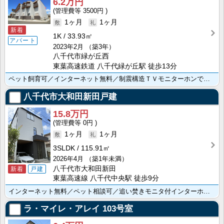
6.2万円
3500円
1ヶ月
1ヶ月
新着
1K
33.93㎡
アパート
2023年2月
（築3年）
八千代市緑が丘西
東葉高速鉄道 八千代緑が丘駅 徒歩13分
ペット飼育可／インターネット無料／制震構造ＴＶモニターホンで来訪者をチェック／忙しい身支度を快適に！･･･
八千代市大和田新田戸建
15.8万円
0円
1ヶ月
1ヶ月
3SLDK
115.91㎡
2026年4月
（築1年未満）
八千代市大和田新田
新着
戸建
東葉高速線 八千代中央駅 徒歩9分
インターネット無料／ペット相談可／追い焚きモニタ付インターホン／ウォークインクローゼット／シューズボ･･･
ラ・マイレ・アレイ
103号室