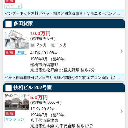
新着
アパート
インターネット無料／ペット相談／独立洗面台ＴＶモニターホン／浴室乾燥機／温水洗浄便座／ＩＨコンロ／バ･･･
多田貸家
10.0万円
0円
2ヶ月
1ヶ月
新着
戸建
4LDK
91.08㎡
1986年3月
（築40年）
船橋市西習志野
京成電鉄松戸線 北習志野駅 徒歩7分
ペット飼育相談可能／日当り良好／閑静な住宅街エアコン新設（２０２５年１２月）／追焚給湯でいつでもぽか･･･
扶相ビル
202号室
5.0万円
3000円
1DK
29.32㎡
新着
1994年7月
（築32年）
マンション
八千代市高津東
京成電鉄本線 八千代台駅 徒歩17分