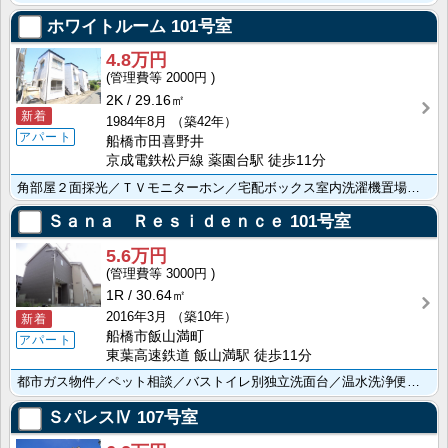
ホワイトルーム
101号室
4.8万円
2000円
2K
29.16㎡
新着
1984年8月
（築42年）
アパート
船橋市田喜野井
京成電鉄松戸線 薬園台駅 徒歩11分
角部屋２面採光／ＴＶモニターホン／宅配ボックス室内洗濯機置場／ＣＡＴＶ／エアコン
Ｓａｎａ Ｒｅｓｉｄｅｎｃｅ
101号室
5.6万円
3000円
1R
30.64㎡
2016年3月
（築10年）
新着
船橋市飯山満町
アパート
東葉高速鉄道 飯山満駅 徒歩11分
都市ガス物件／ペット相談／バストイレ別独立洗面台／温水洗浄便座／ＴＶモニターホン／エアコン
ＳパレスⅣ
107号室