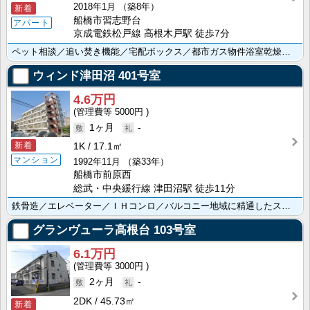
2018年1月
（築8年）
新着
船橋市習志野台
アパート
京成電鉄松戸線 高根木戸駅 徒歩7分
ペット相談／追い焚き機能／宅配ボックス／都市ガス物件浴室乾燥機／温水洗浄便座／ＴＶモニターホン／２口･･･
ウィンド津田沼
401号室
4.6万円
5000円
1ヶ月
-
新着
1K
17.1㎡
マンション
1992年11月
（築33年）
船橋市前原西
総武・中央緩行線 津田沼駅 徒歩11分
鉄骨造／エレベーター／ＩＨコンロ／バルコニー地域に精通したスタッフがお部屋探しをお手伝いします！物件･･･
グランヴューラ高根台
103号室
6.1万円
3000円
2ヶ月
-
2DK
45.73㎡
新着