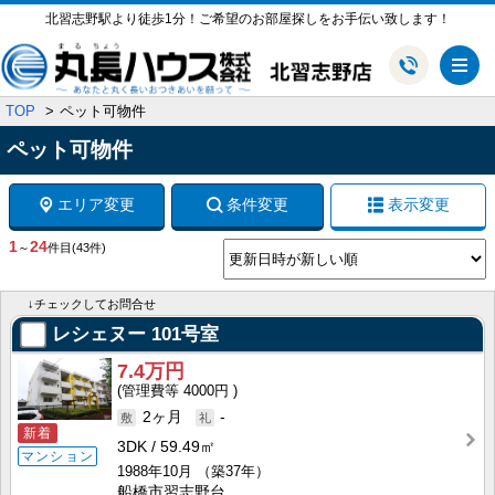
北習志野駅より徒歩1分！ご希望のお部屋探しをお手伝い致します！
メ
TOP
ペット可物件
ペット可物件
エリア変更
条件変更
表示変更
1
24
～
件目
(43件)
↓チェックしてお問合せ
レシェヌー
101号室
7.4万円
4000円
2ヶ月
-
新着
3DK
59.49㎡
マンション
1988年10月
（築37年）
船橋市習志野台