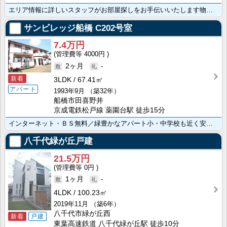
エリア情報に詳しいスタッフがお部屋探しをお手伝いいたします物件の詳細などお気軽にお問合せ下さい
サンビレッジ船橋
C202号室
7.4万円
4000円
2ヶ月
-
新着
3LDK
67.41㎡
アパート
1993年9月
（築32年）
船橋市田喜野井
京成電鉄松戸線 薬園台駅 徒歩15分
インターネット・ＢＳ無料／緑豊かなアパート小・中学校も近く安心／住宅環境も良好
八千代緑が丘戸建
21.5万円
0円
1ヶ月
-
4LDK
100.23㎡
2019年11月
（築6年）
八千代市緑が丘西
新着
戸建
東葉高速鉄道 八千代緑が丘駅 徒歩10分