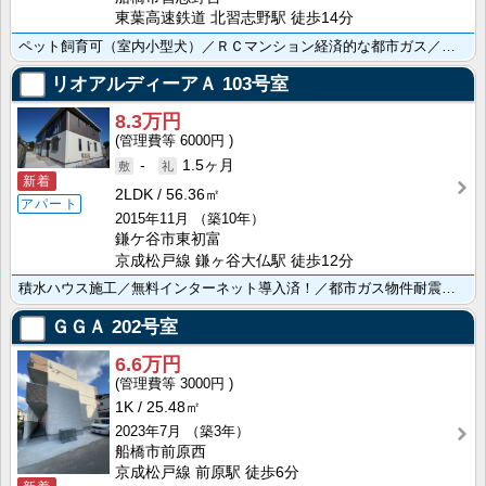
東葉高速鉄道 北習志野駅 徒歩14分
ペット飼育可（室内小型犬）／ＲＣマンション経済的な都市ガス／スーパー・コンビニが目の前で便利／ゆとり･･･
リオアルディーアＡ
103号室
8.3万円
6000円
-
1.5ヶ月
新着
2LDK
56.36㎡
アパート
2015年11月
（築10年）
鎌ケ谷市東初富
京成松戸線 鎌ヶ谷大仏駅 徒歩12分
積水ハウス施工／無料インターネット導入済！／都市ガス物件耐震性を表す指標ランク「耐震等級３」を取得／･･･
ＧＧＡ
202号室
6.6万円
3000円
1K
25.48㎡
2023年7月
（築3年）
船橋市前原西
京成松戸線 前原駅 徒歩6分