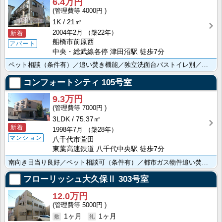
6.4万円
4000円
1K
21㎡
2004年2月
（築22年）
新着
船橋市前原西
アパート
中央・総武線各停 津田沼駅 徒歩7分
ペット相談（条件有）／追い焚き機能／独立洗面台バストイレ別／室内洗濯機置場／ＴＶモニターホン／バルコ･･･
コンフォートシティ
105号室
9.3万円
7000円
3LDK
75.37㎡
新着
1998年7月
（築28年）
マンション
八千代市萱田
東葉高速鉄道 八千代中央駅 徒歩7分
南向き日当り良好／ペット相談可（条件有）／都市ガス物件追い焚き機能／ＴＶモニターホン／独立洗面台／バ･･･
フローリッシュ大久保Ⅱ
303号室
12.0万円
5000円
1ヶ月
1ヶ月