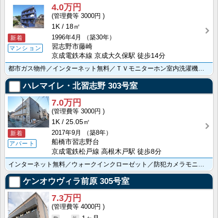
4.0万円
3000円
1K
18㎡
1996年4月
（築30年）
新着
習志野市藤崎
マンション
京成電鉄本線 京成大久保駅 徒歩14分
都市ガス物件／インターネット無料／ＴＶモニターホン室内洗濯機置場／バルコニー
ハレマイレ・北習志野
303号室
7.0万円
3000円
1K
25.05㎡
2017年9月
（築8年）
新着
船橋市習志野台
アパート
京成電鉄松戸線 高根木戸駅 徒歩8分
インターネット無料／ウォークインクローゼット／防犯カメラモニタ付インターホン／温水洗浄便座／浴室乾燥･･･
ケンオウヴィラ前原
305号室
7.3万円
4000円