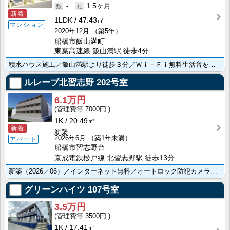
-
1.5ヶ月
新着
1LDK
47.43㎡
マンション
2020年12月
（築5年）
船橋市飯山満町
東葉高速線 飯山満駅 徒歩4分
積水ハウス施工／飯山満駅より徒歩３分／Ｗｉ－Ｆｉ無料生活音を大幅に低減する高遮音床システム「ＳＨＡＩ･･･
ルレーブ北習志野
202号室
6.1万円
7000円
1K
20.49㎡
新着
新築
2026年6月
（築1年未満）
アパート
船橋市習志野台
京成電鉄松戸線 北習志野駅 徒歩13分
新築（2026／06）／インターネット無料／オートロック防犯カメラ／宅配ボックス／ＴＶモニターホン／･･･
グリーンハイツ
107号室
3.5万円
3500円
1K
17.41㎡