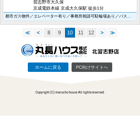
習志野市大久保
京成電鉄本線 京成大久保駅 徒歩1分
都市ガス物件／エレベーター有り／事務所相談可駐輪場あり／バス・トイレ別で快適生活／洗面所には朝の準備･･･
≪
<
8
9
10
11
12
>
≫
ホームに戻る
PC向けサイトへ
Copyright (C) marucho house All rightsreserved.