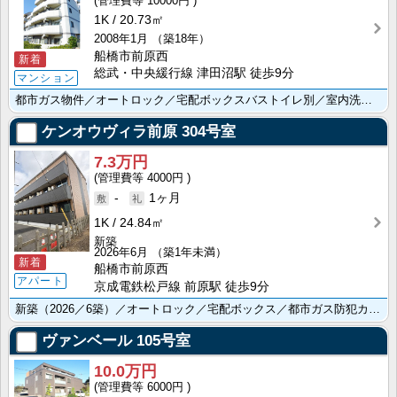
10000円
1K
20.73㎡
2008年1月
（築18年）
船橋市前原西
新着
総武・中央緩行線 津田沼駅 徒歩9分
マンション
都市ガス物件／オートロック／宅配ボックスバストイレ別／室内洗濯機置場／エレベーターあり
ケンオウヴィラ前原
304号室
7.3万円
4000円
-
1ヶ月
1K
24.84㎡
新築
2026年6月
（築1年未満）
新着
船橋市前原西
アパート
京成電鉄松戸線 前原駅 徒歩9分
新築（2026／6築）／オートロック／宅配ボックス／都市ガス防犯カメラ／追い焚き機能／浴室乾燥機／温･･･
ヴァンベール
105号室
10.0万円
6000円