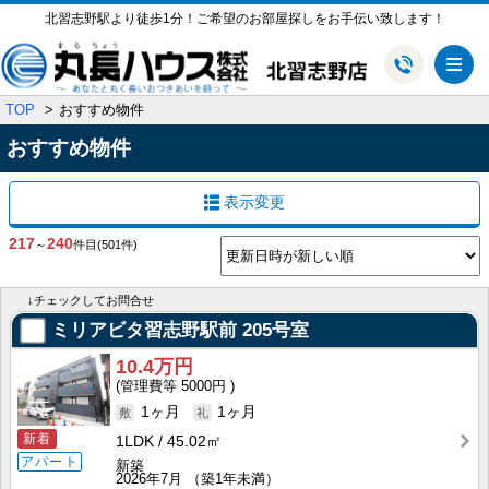
北習志野駅より徒歩1分！ご希望のお部屋探しをお手伝い致します！
メ
TOP
おすすめ物件
おすすめ物件
表示変更
217
240
～
件目
(501件)
↓チェックしてお問合せ
ミリアビタ習志野駅前
205号室
10.4万円
5000円
1ヶ月
1ヶ月
新着
1LDK
45.02㎡
アパート
新築
2026年7月
（築1年未満）