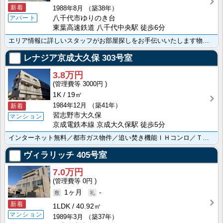
新着
1988年8月
（築38年）
八千代市ゆりのき台
アパート
東葉高速鉄道 八千代中央駅 徒歩6分
エリア情報に詳しいスタッフがお部屋探しをお手伝いいたします物件の詳細などお気軽にお問合せ下さい
レナジア京成大久保
303号室
3.8万円
3000円
1K
19㎡
1984年12月
（築41年）
新着
習志野市大久保
マンション
京成電鉄本線 京成大久保駅 徒歩5分
インターネット無料／都市ガス物件／追い焚き機能ＩＨコンロ／ＴＶモニターホン／バルコニー
ヴィラリッチ
405号室
7.0万円
0円
1ヶ月
-
新着
1LDK
40.92㎡
マンション
1989年3月
（築37年）