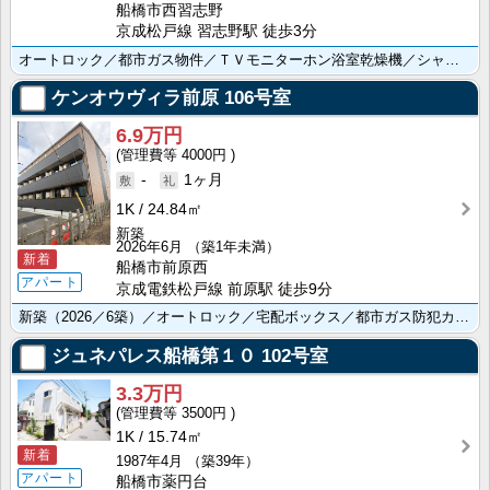
船橋市西習志野
京成松戸線 習志野駅 徒歩3分
オートロック／都市ガス物件／ＴＶモニターホン浴室乾燥機／シャンプードレッサー／２口ガスコンロ／洗浄便･･･
ケンオウヴィラ前原
106号室
6.9万円
4000円
-
1ヶ月
1K
24.84㎡
新築
2026年6月
（築1年未満）
新着
船橋市前原西
アパート
京成電鉄松戸線 前原駅 徒歩9分
新築（2026／6築）／オートロック／宅配ボックス／都市ガス防犯カメラ／追い焚き機能／浴室乾燥機／温･･･
ジュネパレス船橋第１０
102号室
3.3万円
3500円
1K
15.74㎡
新着
1987年4月
（築39年）
アパート
船橋市薬円台