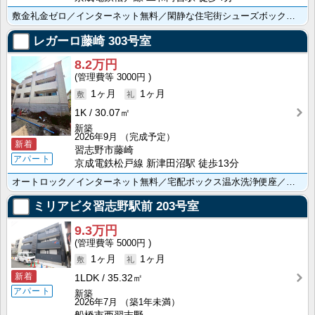
敷金礼金ゼロ／インターネット無料／閑静な住宅街シューズボックスありで玄関すっきり／駐輪場あり
レガーロ藤崎
303号室
8.2万円
3000円
1ヶ月
1ヶ月
1K
30.07㎡
新築
2026年9月
（完成予定）
新着
習志野市藤崎
アパート
京成電鉄松戸線 新津田沼駅 徒歩13分
オートロック／インターネット無料／宅配ボックス温水洗浄便座／浴室乾燥機／ＴＶモニターホン／室内洗濯機･･･
ミリアビタ習志野駅前
203号室
9.3万円
5000円
1ヶ月
1ヶ月
新着
1LDK
35.32㎡
アパート
新築
2026年7月
（築1年未満）