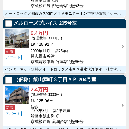
船橋市西習志野
京成松戸線 習志野駅 徒歩3分
オートロック／都市ガス物件／ＴＶモニターホン浴室乾燥機／シャンプードレッサー／２口ガスコンロ／洗浄便･･･
メルローズプレイス
205号室
6.4万円
3000円
1K
25.92㎡
2000年11月
（築25年）
新着
習志野市谷津
アパート
京成電鉄本線 谷津駅 徒歩6分
インターネット無料／オートロック／南向き温水洗浄便座／独立洗面台／室内洗濯機置場／バルコニー
（仮称）飯山満町３丁目ＡＰ
204号室
7.4万円
3000円
1K
25.06㎡
新築
新着
2026年8月
（築1年未満）
アパート
船橋市飯山満町
京成松戸線 薬園台駅 徒歩5分