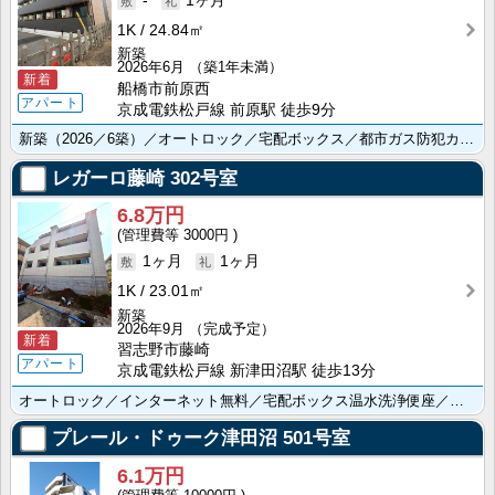
-
1ヶ月
1K
24.84㎡
新築
2026年6月
（築1年未満）
新着
船橋市前原西
アパート
京成電鉄松戸線 前原駅 徒歩9分
新築（2026／6築）／オートロック／宅配ボックス／都市ガス防犯カメラ／追い焚き機能／浴室乾燥機／温･･･
レガーロ藤崎
302号室
6.8万円
3000円
1ヶ月
1ヶ月
1K
23.01㎡
新築
2026年9月
（完成予定）
新着
習志野市藤崎
アパート
京成電鉄松戸線 新津田沼駅 徒歩13分
オートロック／インターネット無料／宅配ボックス温水洗浄便座／浴室乾燥機／ＴＶモニターホン／室内洗濯機･･･
プレール・ドゥーク津田沼
501号室
6.1万円