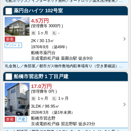
宅配ボックス／インターネット無料／オートロック温水洗浄便座／浴室乾燥機／２口ガスコンロ／バルコニー
薬円台ハイツ
102号室
4.5万円
3000円
1ヶ月
-
新着
2K
30.13㎡
アパート
1976年9月
（築49年）
船橋市薬円台
京成電鉄松戸線 薬園台駅 徒歩9分
礼金無し／角部屋／都市ガス物件敷地内駐車場有り（空き要確認）／収納ありでお部屋スッキリ
船橋市習志野１丁目戸建
17.0万円
0円
1ヶ月
1ヶ月
3LDK
98.95㎡
2026年3月
（築1年未満）
船橋市習志野
新着
戸建
京成電鉄松戸線 習志野駅 徒歩23分