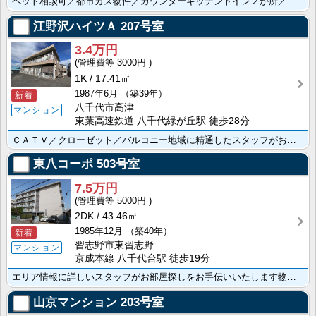
ペット相談可／都市ガス物件／カウンターキッチントイレ２か所／温水洗浄便座／浴室乾燥機／コンロ３口以上
江野沢ハイツＡ
207号室
3.4万円
3000円
1K
17.41㎡
1987年6月
（築39年）
新着
八千代市高津
マンション
東葉高速鉄道 八千代緑が丘駅 徒歩28分
ＣＡＴＶ／クローゼット／バルコニー地域に精通したスタッフがお部屋探しをお手伝いします！物件の詳細はお･･･
東八コーポ
503号室
7.5万円
5000円
2DK
43.46㎡
1985年12月
（築40年）
新着
習志野市東習志野
マンション
京成本線 八千代台駅 徒歩19分
エリア情報に詳しいスタッフがお部屋探しをお手伝いいたします物件の詳細はお気軽にお問い合わせ下さい
山京マンション
203号室