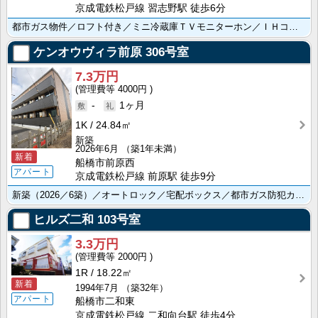
京成電鉄松戸線 習志野駅 徒歩6分
都市ガス物件／ロフト付き／ミニ冷蔵庫ＴＶモニターホン／ＩＨコンロ／ＣＡＴＶ
ケンオウヴィラ前原
306号室
7.3万円
4000円
-
1ヶ月
1K
24.84㎡
新築
2026年6月
（築1年未満）
新着
船橋市前原西
アパート
京成電鉄松戸線 前原駅 徒歩9分
新築（2026／6築）／オートロック／宅配ボックス／都市ガス防犯カメラ／追い焚き機能／浴室乾燥機／温･･･
ヒルズ二和
103号室
3.3万円
2000円
1R
18.22㎡
新着
1994年7月
（築32年）
アパート
船橋市二和東
京成電鉄松戸線 二和向台駅 徒歩4分