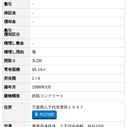
敷引
-
保証金
-
償却金
-
敷引
償却区分
積増し敷金
-
積増し理由
無
間取り
3LDK
専有面積
65.14㎡
所在階
2 / 4
築年月
1998年3月
建物構造
鉄筋コンクリート
住所
千葉県八千代市萱田１０５７
周辺地図
交通
東葉高速鉄道 八千代中央駅 徒歩10分