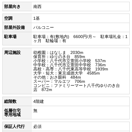
部屋向き
南西
空調
1基
部屋外設備
バルコニー
駐車場
駐車場：有(敷地内) 6600円/月～ 駐車場礼金：1
ヶ月 駐輪場：有
周辺施設
幼稚園：はなしま 2030m
保育所：ゆりのき台 859m
小学校：八千代市立萱田小学校 537m
中学校：八千代市立萱田中学校 736m
高校・高専：八千代東高等学校 1939m
大学・短大：東京成徳大学 4585m
その他：おさ眼科 484m
スーパー：マルエツ 706m
コンビニ：ファミリーマート八千代ゆりのき台
店 872m
総階数
4階建
低層住宅
無
専用地域
保証人代行
必須