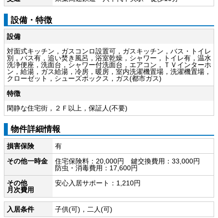
設備・特徴
設備
対面式キッチン，ガスコンロ設置可，ガスキッチン，バス・トイレ
別，バス有，追い焚き風呂，浴室乾燥，シャワー，トイレ有，温水
洗浄便座，洗面台，シャワー付洗面台，エアコン，ＴＶインターホ
ン，給湯，ガス給湯，冷房，暖房，室内洗濯機置場，洗濯機置場，
クローゼット，シューズボックス，ガス(都市ガス)
特徴
閑静な住宅街，２Ｆ以上，保証人(不要)
物件詳細情報
損害保険
有
その他一時金
住宅保険料：20,000円 鍵交換費用：33,000円
防虫・消毒費用：17,600円
その他
安心入居サポート：1,210円
月次費用
入居条件
子供(可)，二人(可)