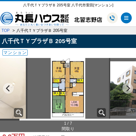
八千代ＴＹプラザＢ 205号室 八千代市萱田[マンション]
メ
TOP
八千代ＴＹプラザＢ 205号室
八千代ＴＹプラザＢ
205号室
マンション
1 / 7
間取り