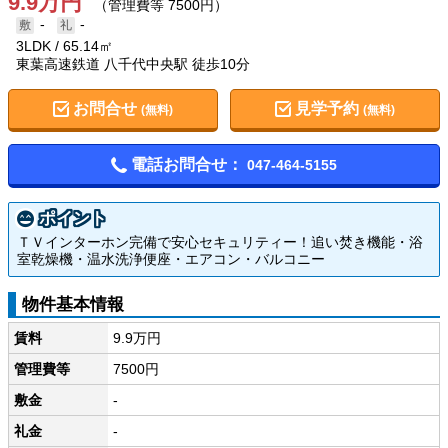
9.9万円
（管理費等 7500円）
-
-
3LDK
65.14㎡
東葉高速鉄道 八千代中央駅 徒歩10分
お問合せ
見学予約
(無料)
(無料)
電話お問合せ：
047-464-5155
ポイント
ＴＶインターホン完備で安心セキュリティー！追い焚き機能・浴
室乾燥機・温水洗浄便座・エアコン・バルコニー
物件基本情報
賃料
9.9万円
管理費等
7500円
敷金
-
礼金
-