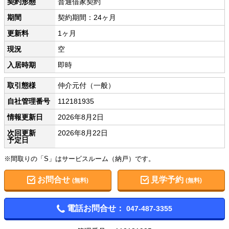
契約形態
普通借家契約
期間
契約期間：24ヶ月
更新料
1ヶ月
現況
空
入居時期
即時
取引態様
仲介元付（一般）
自社管理番号
112181935
情報更新日
2026年8月2日
次回更新
2026年8月22日
予定日
※間取りの「S」はサービスルーム（納戸）です。
お問合せ
見学予約
(無料)
(無料)
電話お問合せ：
047-487-3355