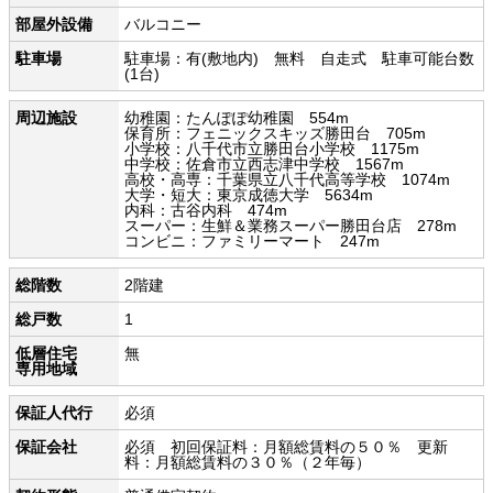
部屋外設備
バルコニー
駐車場
駐車場：有(敷地内) 無料 自走式 駐車可能台数
(1台)
周辺施設
幼稚園：たんぽぽ幼稚園 554m
保育所：フェニックスキッズ勝田台 705m
小学校：八千代市立勝田台小学校 1175m
中学校：佐倉市立西志津中学校 1567m
高校・高専：千葉県立八千代高等学校 1074m
大学・短大：東京成徳大学 5634m
内科：古谷内科 474m
スーパー：生鮮＆業務スーパー勝田台店 278m
コンビニ：ファミリーマート 247m
総階数
2階建
総戸数
1
低層住宅
無
専用地域
保証人代行
必須
保証会社
必須 初回保証料：月額総賃料の５０％ 更新
料：月額総賃料の３０％（２年毎）