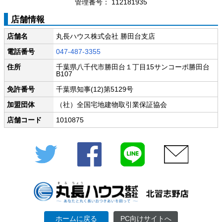
管理番号： 112181935
店舗情報
店舗名
丸長ハウス株式会社 勝田台支店
電話番号
047-487-3355
住所
千葉県八千代市勝田台１丁目15サンコーポ勝田台
B107
免許番号
千葉県知事(12)第5129号
加盟団体
（社）全国宅地建物取引業保証協会
店舗コード
1010875
Twitter
Facebook
LINE
メール
ホームに戻る
PC向けサイトへ