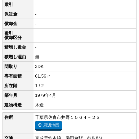
敷引
-
保証金
-
償却金
-
敷引
償却区分
積増し敷金
-
積増し理由
無
間取り
3DK
専有面積
61.56㎡
所在階
1 / 2
築年月
1979年4月
建物構造
木造
住所
千葉県佐倉市井野１５６４－２３
周辺地図
交通
京成電鉄本線 勝田台駅 徒歩8分