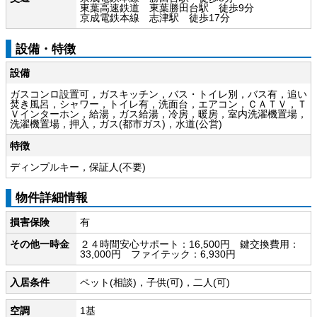
東葉高速鉄道 東葉勝田台駅 徒歩9分
京成電鉄本線 志津駅 徒歩17分
設備・特徴
設備
ガスコンロ設置可，ガスキッチン，バス・トイレ別，バス有，追い
焚き風呂，シャワー，トイレ有，洗面台，エアコン，ＣＡＴＶ，Ｔ
Ｖインターホン，給湯，ガス給湯，冷房，暖房，室内洗濯機置場，
洗濯機置場，押入，ガス(都市ガス)，水道(公営)
特徴
ディンプルキー，保証人(不要)
物件詳細情報
損害保険
有
その他一時金
２４時間安心サポート：16,500円 鍵交換費用：
33,000円 ファイテック：6,930円
入居条件
ペット(相談)，子供(可)，二人(可)
空調
1基