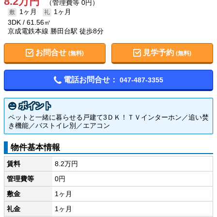
8.2万円
（管理費等 0円）
1ヶ月
1ヶ月
3DK
61.56㎡
京成電鉄本線 勝田台駅 徒歩8分
お問合せ
見学予約
(無料)
(無料)
電話お問合せ：
047-487-3355
ポイント
ペットと一緒に暮らせる戸建て3ＤＫ！ＴＶインターホン／追い焚
き機能／バストイレ別／エアコン
物件基本情報
賃料
8.2万円
管理費等
0円
敷金
1ヶ月
礼金
1ヶ月